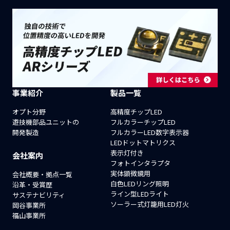
事業紹介
製品一覧
オプト分野
高精度チップLED
遊技機部品ユニットの
フルカラーチップLED
開発製造
フルカラーLED数字表示器
LEDドットマトリクス
表示灯付き
会社案内
フォトインタラプタ
実体顕微鏡用
会社概要・拠点一覧
白色LEDリング照明
沿革・受賞歴
ライン型LEDライト
サステナビリティ
ソーラー式灯籠用LED灯火
岡谷事業所
福山事業所