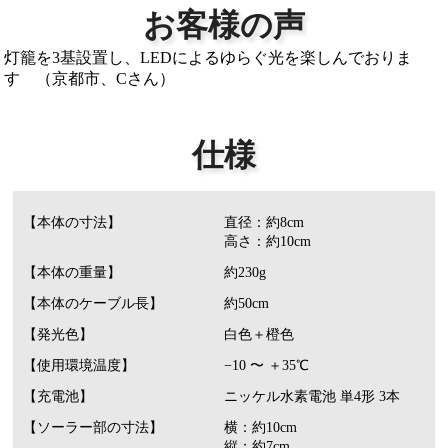
お客様の声
灯籠を3基設置し、LEDによるゆらぐ光を楽しんでおりま
す （京都市、Cさん）
仕様
【本体の寸法】
直径：約8cm
高さ：約10cm
【本体の重量】
約230g
【本体のケーブル長】
約50cm
【発光色】
白色＋橙色
【使用環境温度】
−10 〜 ＋35℃
【充電池】
ニッケル水素電池 単4形 3本
【ソーラー部の寸法】
横：約10cm
縦：約7cm