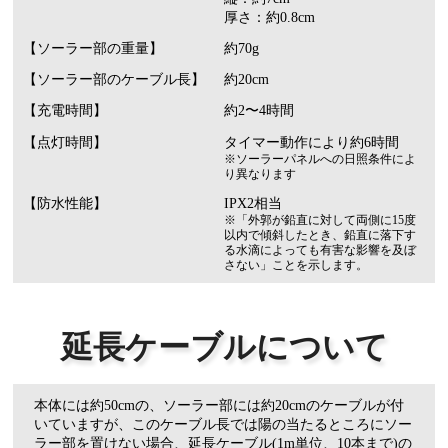
厚さ：約0.8cm
【ソーラー部の重量】
約70g
【ソーラー部のケーブル長】
約20cm
【充電時間】
約2〜4時間
【点灯時間】
タイマー動作により約6時間
※ソーラーパネルへの日照条件によ
り異なります
【防水性能】
IPX2相当
※「外郭が鉛直に対して両側に15度
以内で傾斜したとき、鉛直に落下す
る水滴によっても有害な影響を及ぼ
さない」ことを示します。
延長ケーブルについて
本体には約50cmの、ソーラー部には約20cmのケーブルが付
いていますが、このケーブル長では陽の当たるところにソー
ラー部を置けない場合、延長ケーブル(1m単位、10本まで)の